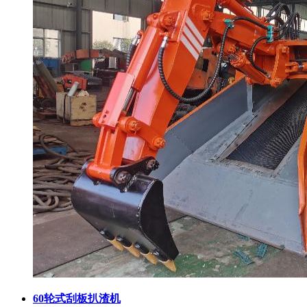
60轮式刮板扒渣机