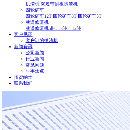
扒渣机
60履带刮板扒渣机
四轮矿车
四轮矿车12T
四轮矿车8T
四轮矿车5T
巷道修复机
巷道修复机5吨、8吨、12吨
客户见证
客户订的扒渣机
新闻资讯
公司新闻
行业新闻
常见问题
时事焦点
招贤纳士
联系我们